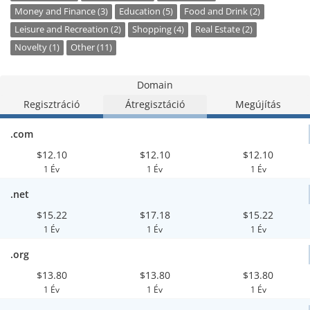
Money and Finance (3)
Education (5)
Food and Drink (2)
Leisure and Recreation (2)
Shopping (4)
Real Estate (2)
Novelty (1)
Other (11)
Domain
Regisztráció
Átregisztáció
Megújítás
.com
$12.10
$12.10
$12.10
1 Év
1 Év
1 Év
.net
$15.22
$17.18
$15.22
1 Év
1 Év
1 Év
.org
$13.80
$13.80
$13.80
1 Év
1 Év
1 Év