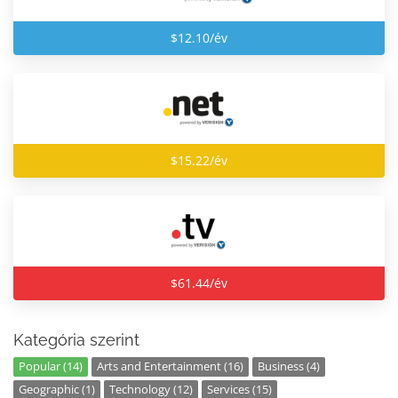
$12.10/év
$15.22/év
$61.44/év
Kategória szerint
Popular (14)
Arts and Entertainment (16)
Business (4)
Geographic (1)
Technology (12)
Services (15)