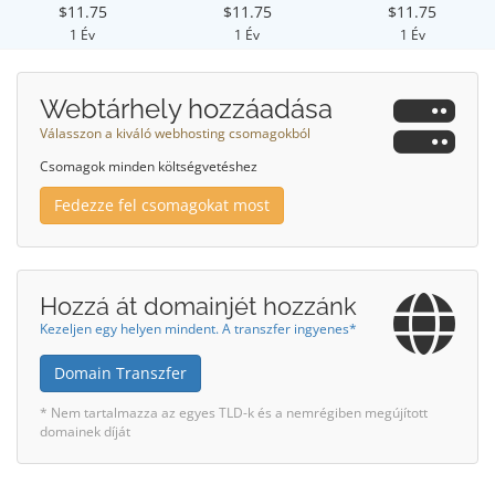
$11.75
$11.75
$11.75
1 Év
1 Év
1 Év
Webtárhely hozzáadása
Válasszon a kiváló webhosting csomagokból
Csomagok minden költségvetéshez
Fedezze fel csomagokat most
Hozzá át domainjét hozzánk
Kezeljen egy helyen mindent. A transzfer ingyenes*
Domain Transzfer
* Nem tartalmazza az egyes TLD-k és a nemrégiben megújított
domainek díját