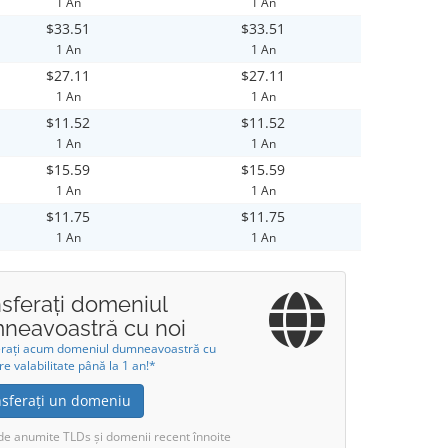
1 An
1 An
$33.51
$33.51
1 An
1 An
$27.11
$27.11
1 An
1 An
$11.52
$11.52
1 An
1 An
$15.59
$15.59
1 An
1 An
$11.75
$11.75
1 An
1 An
nsferați domeniul
neavoastră cu noi
erați acum domeniul dumneavoastră cu
re valabilitate până la 1 an!*
nsferați un domeniu
de anumite TLDs și domenii recent înnoite