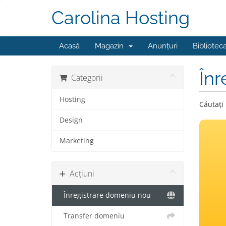
Carolina Hosting
Acasă
Magazin
Anunțuri
Bibliotec
Înr
Categorii
Hosting
Căutați
Design
Marketing
Acțiuni
Înregistrare domeniu nou
Transfer domeniu