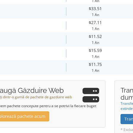
1 An
$33.51
1 An
$27.11
1 An
$11.52
1 An
$15.59
1 An
$11.75
1 An
augă Găzduire Web
Tra
dum
ți dintr-o gamă de pachete de gazduire web
Transf
vem pachete concepute pentru a se potrivi la fiecare buget
extinde
plorează pachete acum
Tra
* Exclu