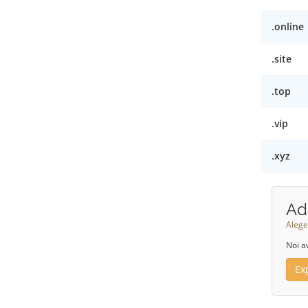
.online
.site
.top
.vip
.xyz
Ad
Alege
Noi a
Ex