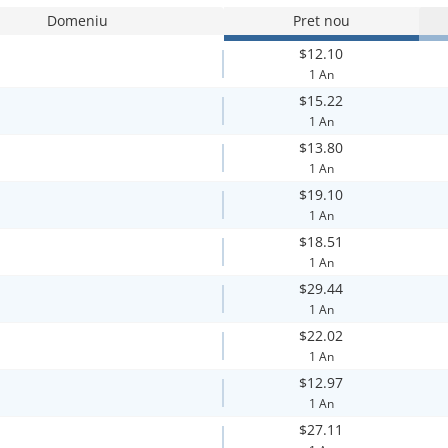
Domeniu
Pret nou
$12.10
1 An
$15.22
1 An
$13.80
1 An
$19.10
1 An
$18.51
1 An
$29.44
1 An
$22.02
1 An
$12.97
1 An
$27.11