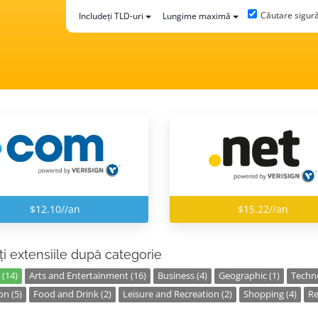
Căutare sigur
Includeți TLD-uri
Lungime maximă
$12.10//an
$15.22//an
ți extensiile după categorie
 (14)
Arts and Entertainment (16)
Business (4)
Geographic (1)
Techno
on (5)
Food and Drink (2)
Leisure and Recreation (2)
Shopping (4)
Re