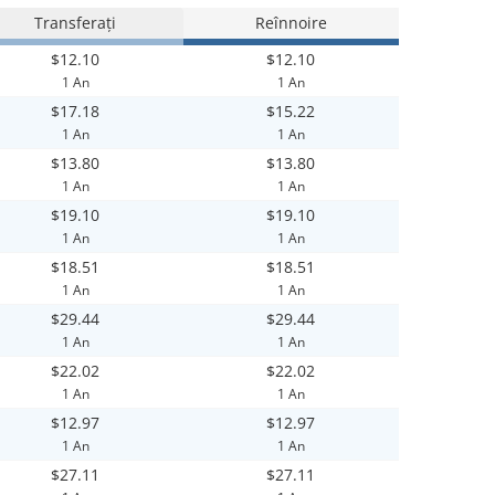
Transferați
Reînnoire
$12.10
$12.10
1 An
1 An
$17.18
$15.22
1 An
1 An
$13.80
$13.80
1 An
1 An
$19.10
$19.10
1 An
1 An
$18.51
$18.51
1 An
1 An
$29.44
$29.44
1 An
1 An
$22.02
$22.02
1 An
1 An
$12.97
$12.97
1 An
1 An
$27.11
$27.11