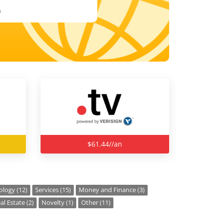
ă
$61.44//an
logy (12)
Services (15)
Money and Finance (3)
al Estate (2)
Novelty (1)
Other (11)