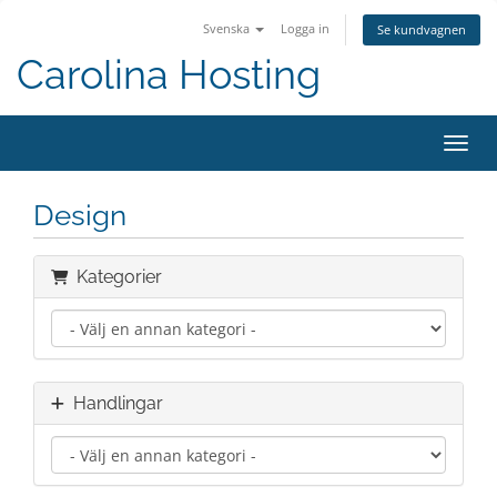
Svenska
Logga in
Se kundvagnen
Carolina Hosting
Växla
Design
Kategorier
Handlingar